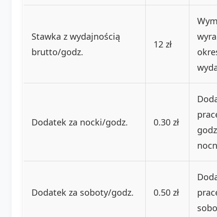
Wym
Stawka z wydajnością
wyra
12 zł
brutto/godz.
okre
wyda
Doda
prac
Dodatek za nocki/godz.
0.30 zł
godz
nocn
Doda
Dodatek za soboty/godz.
0.50 zł
prac
sobo