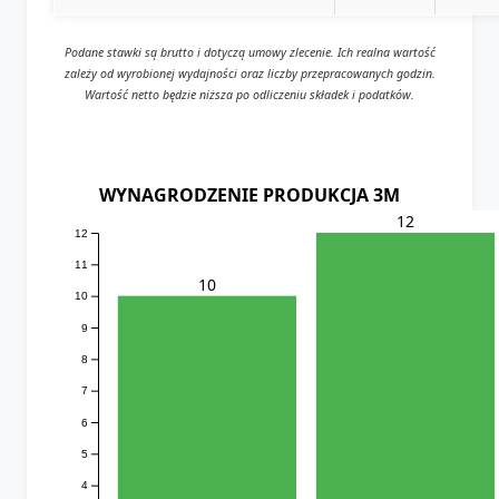
Podane stawki są brutto i dotyczą umowy zlecenie. Ich realna wartość
zależy od wyrobionej wydajności oraz liczby przepracowanych godzin.
Wartość netto będzie niższa po odliczeniu składek i podatków.
WYNAGRODZENIE PRODUKCJA 3M
12
12
11
10
10
9
8
7
6
5
4