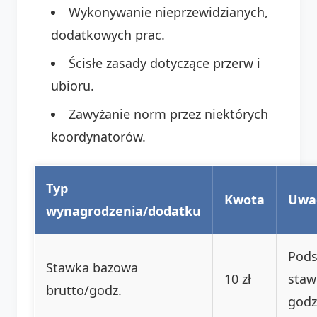
Wykonywanie nieprzewidzianych,
dodatkowych prac.
Ścisłe zasady dotyczące przerw i
ubioru.
Zawyżanie norm przez niektórych
koordynatorów.
Typ
Kwota
Uwa
wynagrodzenia/dodatku
Pod
Stawka bazowa
10 zł
staw
brutto/godz.
godz