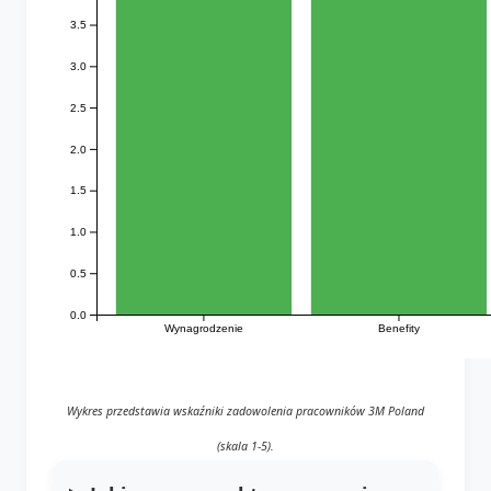
3.5
3.0
2.5
2.0
1.5
1.0
0.5
0.0
Wynagrodzenie
Benefity
Wykres przedstawia wskaźniki zadowolenia pracowników 3M Poland
(skala 1-5).