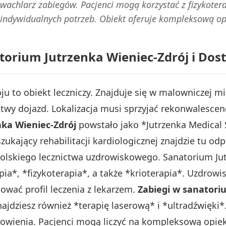
wachlarz zabiegów. Pacjenci mogą korzystać z fizykoterapi
indywidualnych potrzeb. Obiekt oferuje kompleksową o
torium Jutrzenka Wieniec-Zdrój i Dos
u to obiekt leczniczy. Znajduje się w malowniczej m
twy dojazd. Lokalizacja musi sprzyjać rekonwalescenc
ka Wieniec-Zdrój
powstało jako *Jutrzenka Medical 
zukający rehabilitacji kardiologicznej znajdzie tu o
olskiego lecznictwa uzdrowiskowego. Sanatorium Jut
pia*, *fizykoterapia*, a także *krioterapia*. Uzdrow
ować profil leczenia z lekarzem.
Zabiegi w sanatori
ajdziesz również *terapię laserową* i *ultradźwięki*
drowienia. Pacjenci mogą liczyć na kompleksową opi