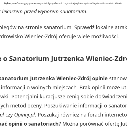
Wykres przedstawiający procentowy udział popularności najczęściej wybieranych zabiegów w Uzdrowisku Wieniec.
a z lekarzem przed wyborem sanatorium.
abiegów na stronie sanatorium. Sprawdź lokalne atr
zdrowisko Wieniec-Zdrój oferuje wiele możliwości.
ie o Sanatorium Jutrzenka Wieniec-Zdr
sanatorium Jutrzenka Wieniec-Zdrój opinie
stanowi
eż informacji o wolnych miejscach. Brak opinii może 
wki. Potencjalni kuracjusze cenią sobie doświadczeni
nych metod oceny. Poszukiwanie informacji o sanat
pl
czy
Opinuj.pl
. Poszukaj również na forach interneto
ać opinii o sanatoriach
? Można porównać ofertę Jut