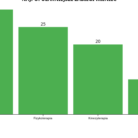
25
20
Fizykoterapia
Kinezyterapia