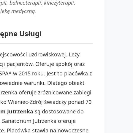
i, balneoterapii, kinezyterapii.
piekę medyczną.
tępne Usługi
iejscowości uzdrowiskowej. Leży
ji pacjentów. Oferuje spokój oraz
SPA* w 2015 roku. Jest to placówka z
dpowiednie warunki. Dlatego obiekt
rzenka oferuje zróżnicowane zabiegi
isko Wieniec-Zdrój świadczy ponad 70
um Jutrzenka
są dostosowane do
. Sanatorium Jutrzenka oferuje
ekę. Placówka stawia na nowoczesne