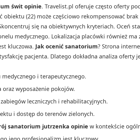
ium świt opinie
. Travelist.pl oferuje często oferty
jęć obiektu (22) może częściowo rekompensować brak 
 Skoncentruj się na obiektywnych kryteriach. Oceń s
sonelu medycznego. Lokalizacja placówki również ma
est kluczowa.
Jak ocenić sanatorium
? Strona intern
tysfakcję pacjenta. Dlatego dokładna analiza oferty j
u medycznego i terapeutycznego.
 oraz wyposażenie pokojów.
zabiegów leczniczych i rehabilitacyjnych.
ektu i dostęp do terenów zielonych.
rój sanatorium jutrzenka opinie
w kontekście ogól
ego jego profesjonalizm jest kluczowy.