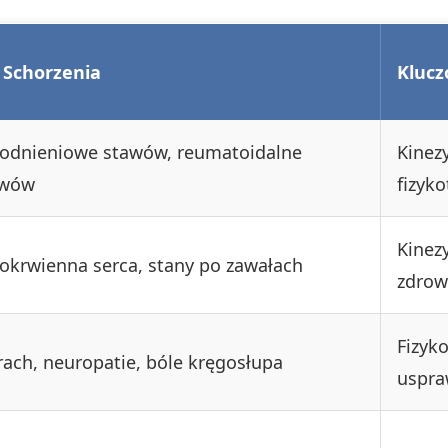
 Schorzenia
Klucz
odnieniowe stawów, reumatoidalne
Kinez
awów
fizyko
Kinez
okrwienna serca, stany po zawałach
zdrow
Fizyk
ach, neuropatie, bóle kręgosłupa
uspra