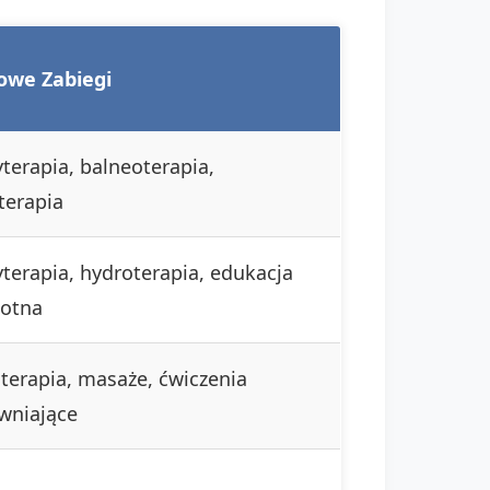
owe Zabiegi
yterapia, balneoterapia,
terapia
yterapia, hydroterapia, edukacja
otna
oterapia, masaże, ćwiczenia
wniające