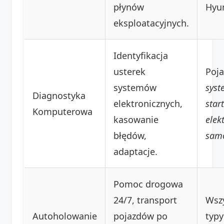
płynów
Hyu
eksploatacyjnych.
Identyfikacja
usterek
Poja
systemów
sys
Diagnostyka
elektronicznych,
star
Komputerowa
kasowanie
elek
błędów,
sam
adaptacje.
Pomoc drogowa
24/7, transport
Wsz
Autoholowanie
pojazdów po
typy