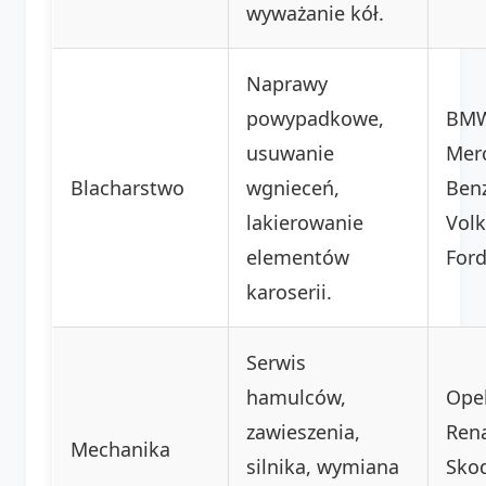
wyważanie kół.
Naprawy
powypadkowe,
BMW
usuwanie
Mer
Blacharstwo
wgnieceń,
Benz
lakierowanie
Vol
elementów
Ford
karoserii.
Serwis
hamulców,
Opel
zawieszenia,
Rena
Mechanika
silnika, wymiana
Sko