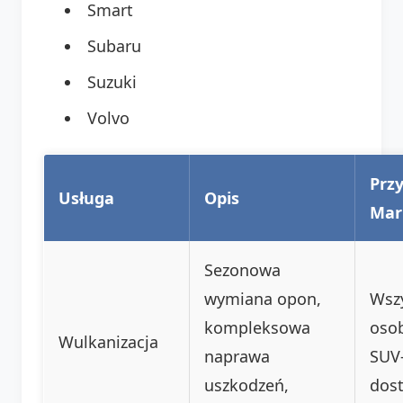
Smart
Subaru
Suzuki
Volvo
Prz
Usługa
Opis
Mar
Sezonowa
wymiana opon,
Wsz
kompleksowa
oso
Wulkanizacja
naprawa
SUV-
uszkodzeń,
dos