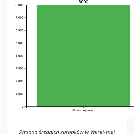
8000
8,000
7,000
6,000
5,000
4,000
3,000
2,000
1,000
0
Wcześniej (szac.)
Zmiana średnich zarobków w Wkręt-met