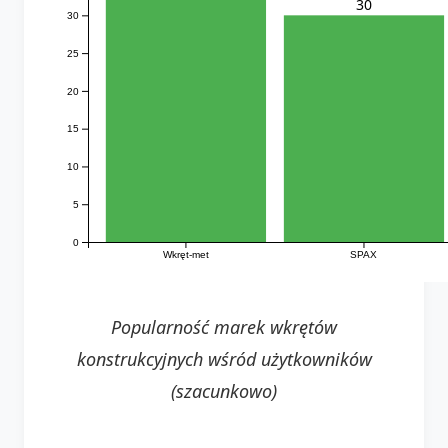
30
30
25
20
15
10
5
0
Wkręt-met
SPAX
Popularność marek wkrętów
konstrukcyjnych wśród użytkowników
(szacunkowo)