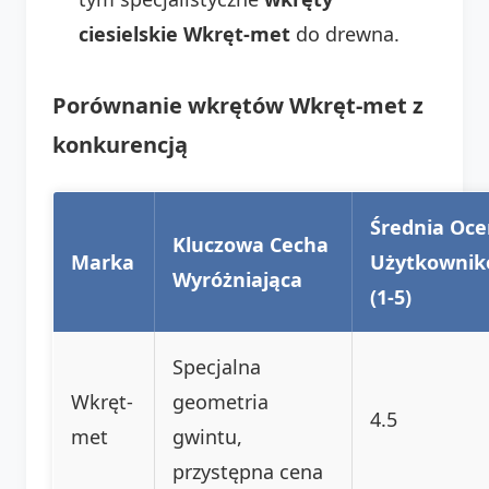
ciesielskie Wkręt-met
do drewna.
Porównanie wkrętów Wkręt-met z
konkurencją
Średnia Oc
Kluczowa Cecha
Marka
Użytkowni
Wyróżniająca
(1-5)
Specjalna
Wkręt-
geometria
4.5
met
gwintu,
przystępna cena