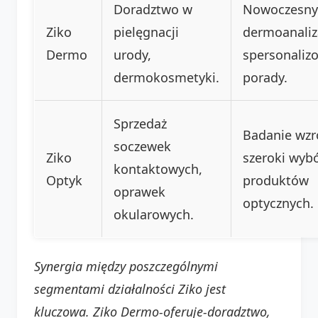
Doradztwo w
Nowoczesny
Ziko
pielęgnacji
dermoanaliz
Dermo
urody,
spersonaliz
dermokosmetyki.
porady.
Sprzedaż
Badanie wzr
soczewek
Ziko
szeroki wyb
kontaktowych,
Optyk
produktów
oprawek
optycznych.
okularowych.
Synergia między poszczególnymi
segmentami działalności Ziko jest
kluczowa. Ziko Dermo-oferuje-doradztwo,