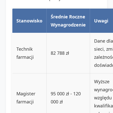
Średnie Roczne
Stanowisko
Uwagi
Wynagrodzenie
Dane dla
Technik
sieci, z
82 788 zł
farmacji
zależnoś
doświadc
Wyższe
wynagro
Magister
95 000 zł - 120
względu
farmacji
000 zł
kwalifika