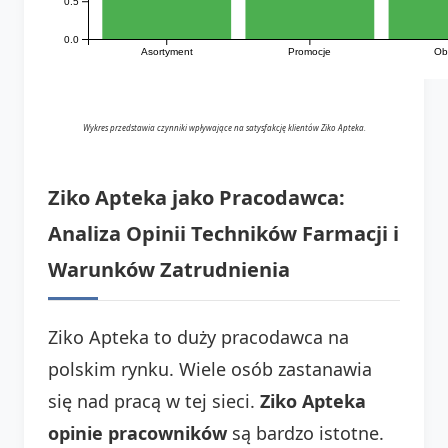
0.5
0.0
Asortyment
Promocje
Ob
Wykres przedstawia czynniki wpływające na satysfakcję klientów Ziko Apteka.
Ziko Apteka jako Pracodawca:
Analiza Opinii Techników Farmacji i
Warunków Zatrudnienia
Ziko Apteka to duży pracodawca na
polskim rynku. Wiele osób zastanawia
się nad pracą w tej sieci.
Ziko Apteka
opinie pracowników
są bardzo istotne.