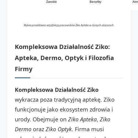
Zarobki
Benefity
Atm
Wykres przedstawia satysfakcję pracowników Ziko Apteka w różnych obszarach.
Kompleksowa Działalność Ziko:
Apteka, Dermo, Optyk i Filozofia
Firmy
Kompleksowa Działalność Ziko
wykracza poza tradycyjną aptekę. Ziko
funkcjonuje jako ekosystem zdrowia i
urody. Obejmuje on
Ziko Apteka
,
Ziko
Dermo
oraz
Ziko Optyk
. Firma musi